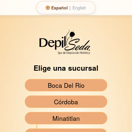
Español
|
English
Elige una sucursal
Boca Del Rio
Córdoba
Minatitlan